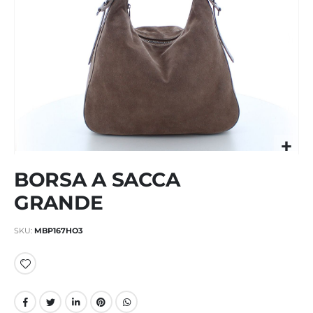
Vai
BORSA A SACCA
all'inizio
della
GRANDE
galleria
di
SKU
MBP167HO3
immagini