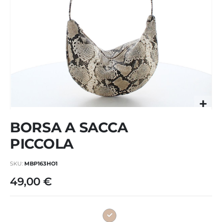
Vai
BORSA A SACCA
all'inizio
della
PICCOLA
galleria
di
SKU
MBP163HO1
immagini
49,00 €