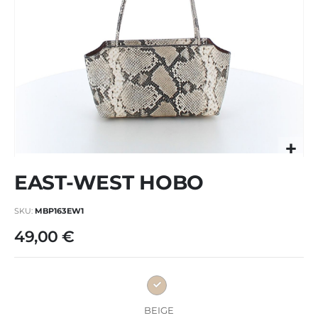
Vai
EAST-WEST HOBO
all'inizio
della
galleria
SKU
MBP163EW1
di
49,00 €
immagini
BEIGE