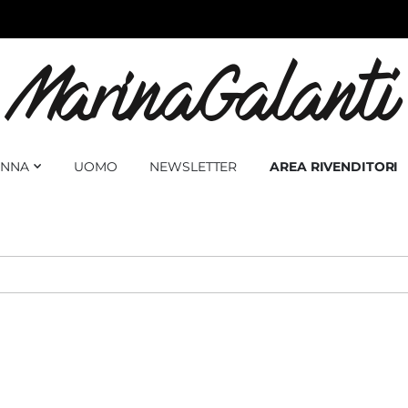
NNA
UOMO
NEWSLETTER
AREA RIVENDITORI
30%
☆
SALDI FINO AL -30%
☆
SALDI FINO AL -30%
☆
SALDI FINO AL -30%
☆
S