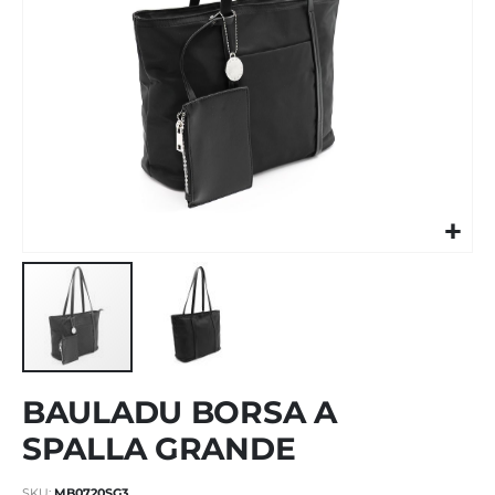
Vai
BAULADU BORSA A
all'inizio
della
SPALLA GRANDE
galleria
di
SKU
MB0720SG3