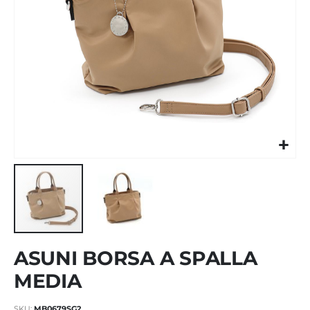
Vai
ASUNI BORSA A SPALLA
all'inizio
della
MEDIA
galleria
di
SKU
MB0679SG2