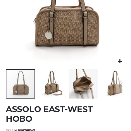
Vai
ASSOLO EAST-WEST
all'inizio
della
HOBO
galleria
di
SKU
MB0678EW1