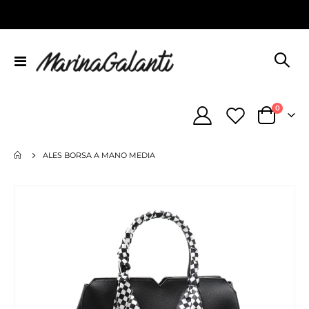
Toggle
Nav
element
0
Cart
ALES BORSA A MANO MEDIA
Vai
alla
fine
della
galleria
di
immagini