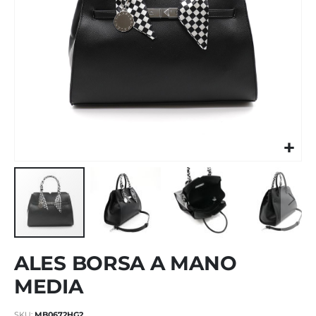
Vai
ALES BORSA A MANO
all'inizio
della
MEDIA
galleria
di
SKU
MB0672HG2