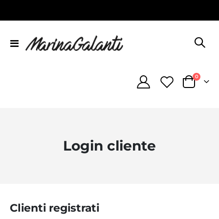
Toggle
Nav
element
0
Cart
Login cliente
Clienti registrati