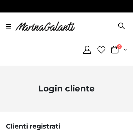
Toggle
Nav
element
0
Cart
Login cliente
Clienti registrati