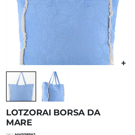
Vai
LOTZORAI BORSA DA
all'inizio
della
MARE
galleria
di
SKU
MH0018BH3