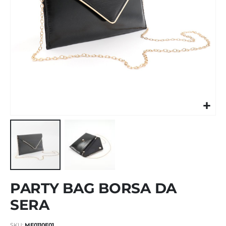
Vai
PARTY BAG BORSA DA
all'inizio
della
SERA
galleria
di
SKU
ME0110E01