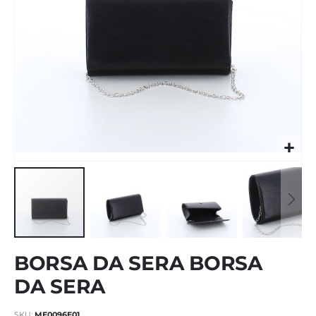
Vai
BORSA DA SERA BORSA
all'inizio
della
DA SERA
galleria
di
SKU
ME0096E01