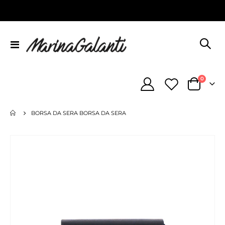
Toggle
Nav
element
0
Cart
BORSA DA SERA BORSA DA SERA
Vai
alla
fine
della
galleria
di
immagini