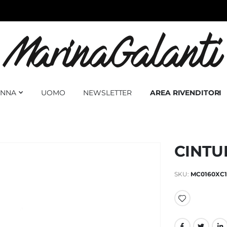
NNA
UOMO
NEWSLETTER
AREA RIVENDITORI
CINTU
SKU
MC0160XC1