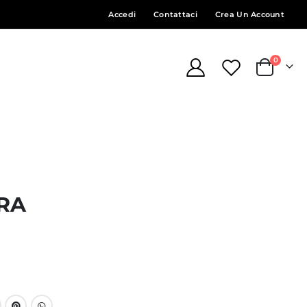
Accedi
Contattaci
Crea Un Account
element
0
Cart
RA