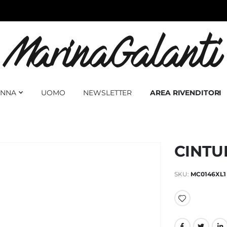
NNA
UOMO
NEWSLETTER
AREA RIVENDITORI
CINTU
SKU
MC0146XL1