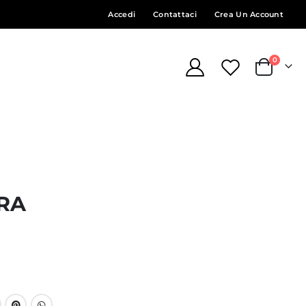
Accedi
Contattaci
Crea Un Account
element
0
Cart
RA