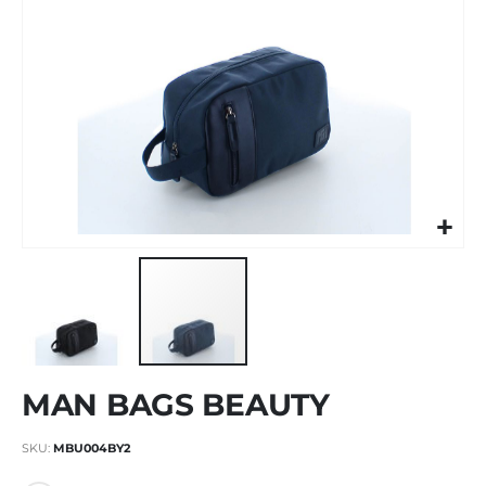
Vai
MAN BAGS BEAUTY
all'inizio
della
galleria
SKU
MBU004BY2
di