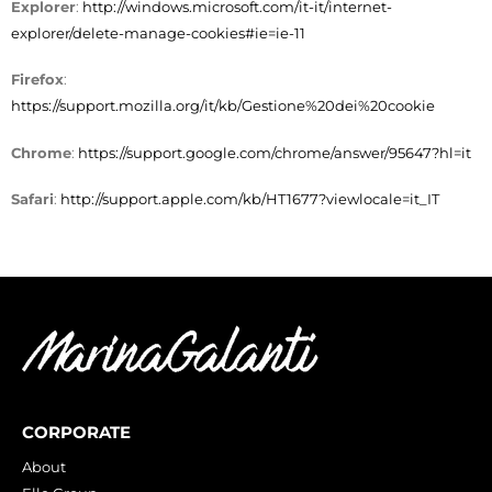
Explorer
:
http://windows.microsoft.com/it-it/internet-
explorer/delete-manage-cookies#ie=ie-11
Firefox
:
https://support.mozilla.org/it/kb/Gestione%20dei%20cookie
Chrome
:
https://support.google.com/chrome/answer/95647?hl=it
Safari
:
http://support.apple.com/kb/HT1677?viewlocale=it_IT
CORPORATE
About