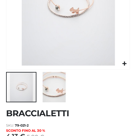
Vai
BRACCIALETTI
all'inizio
della
galleria
SKU
79-021-2
di
SCONTO FINO AL 30 %