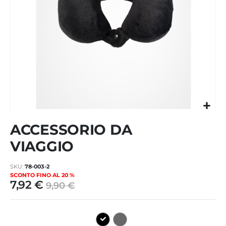
Vai
ACCESSORIO DA
all'inizio
della
VIAGGIO
galleria
di
SKU
78-003-2
immagini
SCONTO FINO AL 20 %
7,92 €
9,90 €