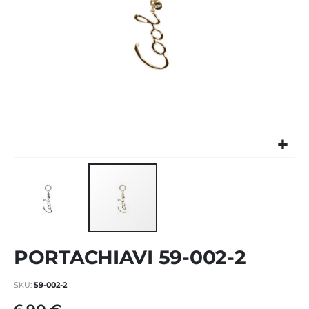
Vai
PORTACHIAVI 59-002-2
all'inizio
della
galleria
SKU
59-002-2
di