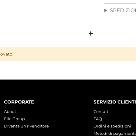
SPEDIZION
rovato.
CORPORATE
SERVIZIO CLIENTI
About
Contatti
Elle Group
FAQ
Diventa un rivenditore
Ordini e spedizioni
Metodi di pagament