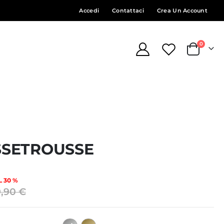
Accedi
Contattaci
Crea Un Account
element
0
Cart
SETROUSSE
 30 %
9,90 €